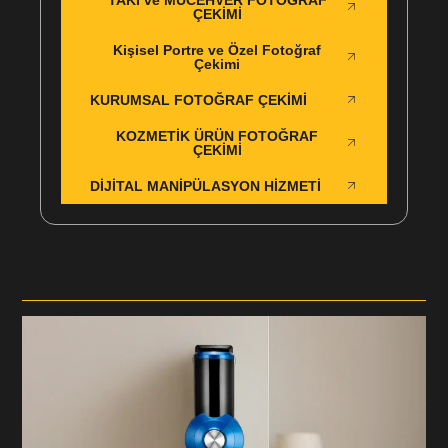
TAKI ve MÜCEHVER FOTOĞRAF
ÇEKİMİ
Kişisel Portre ve Özel Fotoğraf
Çekimi
KURUMSAL FOTOĞRAF ÇEKİMİ
KOZMETİK ÜRÜN FOTOĞRAF
ÇEKİMİ
DİJİTAL MANİPÜLASYON HİZMETİ