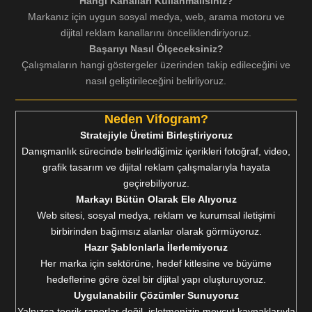
Hangi Kanalları Kullanmalısınız?
Markanız için uygun sosyal medya, web, arama motoru ve
dijital reklam kanallarını önceliklendiriyoruz.
Başarıyı Nasıl Ölçeceksiniz?
Çalışmaların hangi göstergeler üzerinden takip edileceğini ve
nasıl geliştirileceğini belirliyoruz.
Neden Vifogram?
Stratejiyle Üretimi Birleştiriyoruz
Danışmanlık sürecinde belirlediğimiz içerikleri fotoğraf, video,
grafik tasarım ve dijital reklam çalışmalarıyla hayata
geçirebiliyoruz.
Markayı Bütün Olarak Ele Alıyoruz
Web sitesi, sosyal medya, reklam ve kurumsal iletişimi
birbirinden bağımsız alanlar olarak görmüyoruz.
Hazır Şablonlarla İlerlemiyoruz
Her marka için sektörüne, hedef kitlesine ve büyüme
hedeflerine göre özel bir dijital yapı oluşturuyoruz.
Uygulanabilir Çözümler Sunuyoruz
Yalnızca teorik raporlar değil, işletmenizin mevcut kaynaklarıyla